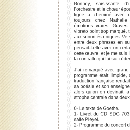
Bonney, saisissante d’i
l’orchestre et le chœur épo
ligne a cheminé avec u
toujours chez Nathalie 
émotions vraies. Graves 
vibrato point trop marqué,
aux sonorités uniques. Vers
entre deux phrases en sui
pensait-t-elle avec un cert
cette œuvre, et je me suis 
la contralto qui lui succède
J’ai remarqué avec grand p
programme était limpide, 
traduction française rendai
sa poésie et son enseigne
alors qu’on en devinait la
strophe centrale dans deux 
0- Le texte de Goethe.
1- Livret du CD SDG 703,
salle Pleyel.
2- Programme du concert d