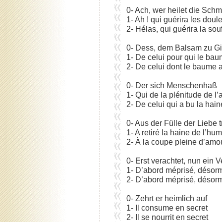
0- Ach, wer heilet die Sch
1- Ah ! qui guérira les doul
2- Hélas, qui guérira la sou
0- Dess, dem Balsam zu Gi
1- De celui pour qui le ba
2- De celui dont le baume 
0- Der sich Menschenhaß
1- Qui de la plénitude de l
2- De celui qui a bu la ha
0- Aus der Fülle der Liebe t
1- A retiré la haine de l’hum
2- À la coupe pleine d’amou
0- Erst verachtet, nun ein V
1- D’abord méprisé, désorm
2- D’abord méprisé, désorm
0- Zehrt er heimlich auf
1- Il consume en secret
2- Il se nourrit en secret