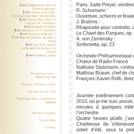
Paris, Salle Pleyel, vendr
1 =>
L'italianisme dans la
France baroque
R. Schumann :
2 =>
Le livre et la Toile,
Ouverture, scherzo et finale
l'aventure de deux hiérarchies
3 =>
Leçons des Morts &
J. Brahms :
Leçons de Ténèbres
Rhapsodie pour contralto, 
4 =>
Arabelle et Didon
5 =>
Woyzeck le Chourineur
Le Chant des Parques, op.
6 =>
Nasal ou engorgé ?
7 =>
Voix de poitrine, de tête &
A. von Zemlinsky :
mixte
Sinfonietta, op. 23
8 =>
Les trois vertus
cardinales de la mise en
scène
Orchestre Philharmonique 
9 =>
Feuilleton sériel
Chœur de Radio France
Nathalie Stutzmann, contra
Matthias Brauer, chef de c
Recueil de notes :
Diaire sur sol
François-Xavier Roth, direc
Musique, domaine public
Les astuces de
CSS
Journée extrêmement cont
Répertoire des contributions
2010, où je me suis assise,
(index)
minutes à quelques mètr
l’orchestre.
Mentions légales
Quatre heures plutôt, j’a
Tribune libre
Chartreuse de Villeneuve
Contact
soleil d’été, sous la pro