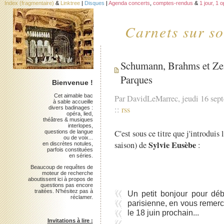
Index (fragmentaire)
&
Linktree
|
Disques
|
Agenda concerts
,
comptes-rendus
&
1 jour, 1 
Carnets sur so
Schumann, Brahms et Zem
Parques
Bienvenue !
Cet aimable bac
Par DavidLeMarrec, jeudi 16 sep
à sable accueille
::
rss
divers badinages :
opéra, lied,
théâtres & musiques
interlopes,
C'est sous ce titre que j'introduis
questions de langue
ou de voix...
Sylvie Eusèbe
saison) de
:
en discrètes notules,
parfois constituées
en séries.
Beaucoup de requêtes de
moteur de recherche
aboutissent ici à propos de
questions pas encore
traitées. N'hésitez pas à
Un petit bonjour pour dé
réclamer.
parisienne, en vous remerci
le 18 juin prochain...
Invitations à lire :