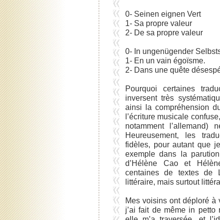
0- Seinen eignen Vert
1- Sa propre valeur
2- De sa propre valeur
0- In ungenügender Selbsts
1- En un vain égoïsme.
2- Dans une quête désespé
Pourquoi certaines trad
inversent très systémati
ainsi la compréhension du 
l’écriture musicale confuse
notamment l’allemand) n
Heureusement, les tradu
fidèles, pour autant que 
exemple dans la parution
d’Hélène Cao et Hélène
centaines de textes de L
littéraire, mais surtout littér
Mes voisins ont déploré à 
j’ai fait de même in petto
elle m’a traversée, et l’