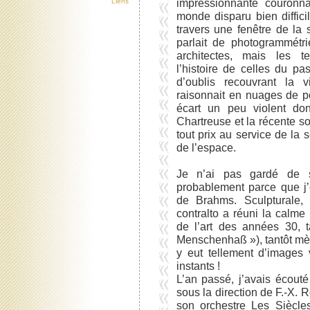
impressionnante couronna
Liens
monde disparu bien diffici
travers une fenêtre de la 
parlait de photogrammétr
architectes, mais les te
l’histoire de celles du pa
d’oublis recouvrant la 
raisonnait en nuages de p
écart un peu violent do
Chartreuse et la récente so
tout prix au service de la
de l’espace.
Je n’ai pas gardé de 
probablement parce que j’
de Brahms. Sculpturale,
contralto a réuni la calme
de l’art des années 30, t
Menschenhaß »), tantôt mèr
y eut tellement d’images
instants !
L’an passé, j’avais écout
sous la direction de F.-X. R
son orchestre Les Siècles