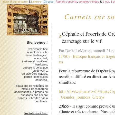
Index (fragmentaire)
&
Linktree
|
Disques
|
Agenda concerts
,
comptes-rendus
&
1 jour, 1 
Carnets sur so
Céphale et Procris de Gré
carnetage sur le vif
Bienvenue !
Cet aimable bac
Par DavidLeMarrec, samedi 21 n
à sable accueille
(1780)
-
Baroque français et tragé
divers badinages :
opéra, lied,
rss
théâtres & musiques
interlopes,
questions de langue
Pour la réouverture de l'Opéra Roya
ou de voix...
en discrètes notules,
recréé, et diffusé en direct sur 
parfois constituées
en séries.
simultané.
Beaucoup de requêtes de
moteur de recherche
http://liveweb.arte.tv/fr/video/C
aboutissent ici à propos de
questions pas encore
_Grandes_journees_Gretry/
traitées. N'hésitez pas à
réclamer.
20h55 - Il s'agit comme prévu d'un
allante et très touchante. Plus qu
Invitations à lire :