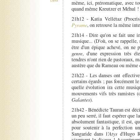
Liens
même, ici, préromatique, avec to
quand même Kreutzer et Méhul !
21h12 - Katia Vellétaz (Procris
Pyrame
, on retrouve la même inten
21h14 - Dire qu'on se fait une i
musique... (D'où, on se rappelle,
être d'un épique achevé, on ne 
genre
, d'une expression très é
tendres n'ont rien de pastoraux, m
austère que du Rameau ou même 
21h22 - Les danses ont effectiv
certains égards ; pas forcément l
quelle évolution ira cette musiq
mouvements vifs très ramistes (
Galantes
).
21h42 - Bénédicte Tauran est déc
un peu serré, il faut espérer que 
absolument fantastique, il est, q
pour soutenir à la perfection un
Sangaride dans l
'Atys
d'Hugo Rey
vivement le disque ! Assurément 