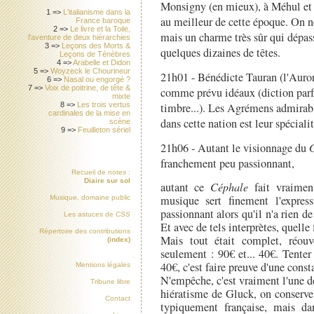
Monsigny (en mieux), à Méhul et 
1 =>
L'italianisme dans la
au meilleur de cette époque. On ne
France baroque
2 =>
Le livre et la Toile,
mais un charme très sûr qui dépas
l'aventure de deux hiérarchies
3 =>
Leçons des Morts &
quelques dizaines de têtes.
Leçons de Ténèbres
4 =>
Arabelle et Didon
5 =>
Woyzeck le Chourineur
21h01 - Bénédicte Tauran (l'Auror
6 =>
Nasal ou engorgé ?
7 =>
Voix de poitrine, de tête &
comme prévu idéaux (diction parfa
mixte
timbre...). Les Agrémens admirab
8 =>
Les trois vertus
cardinales de la mise en
dans cette nation est leur spécialit
scène
9 =>
Feuilleton sériel
21h06 - Autant le visionnage du
G
franchement peu passionnant,
Recueil de notes :
Diaire sur sol
autant ce
Céphale
fait vraimen
musique sert finement l'expres
Musique, domaine public
passionnant alors qu'il n'a rien d
Les astuces de
CSS
Et avec de tels interprètes, quelle
Répertoire des contributions
Mais tout était complet, réouv
(index)
seulement : 90€ et... 40€. Tenter
40€, c'est faire preuve d'une cons
Mentions légales
N'empêche, c'est vraiment l'une de
Tribune libre
hiératisme de Gluck, on conserve 
Contact
typiquement française, mais da