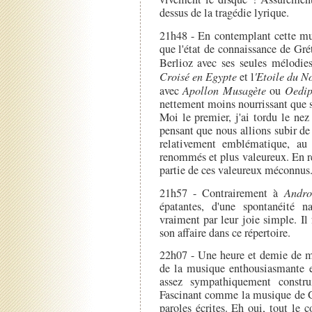
dessus de la tragédie lyrique.
21h48 - En contemplant cette mus
que l'état de connaissance de Gré
Berlioz avec ses seules mélodie
Croisé en Egypte
et l
'Etoile du N
avec
Apollon Musagète
ou
Oedip
nettement moins nourrissant que s
Moi le premier, j'ai tordu le ne
pensant que nous allions subir de
relativement emblématique, au
renommés et plus valeureux. En réa
partie de ces valeureux méconnus
21h57 - Contrairement à
Andr
épatantes, d'une spontanéité 
vraiment par leur joie simple. Il
son affaire dans ce répertoire.
22h07 - Une heure et demie de mu
de la musique enthousiasmante 
assez sympathiquement construi
Fascinant comme la musique de Gré
paroles écrites. Eh oui, tout le c