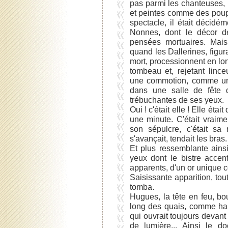
pas parmi les chanteuses, 
et peintes comme des poupée
spectacle, il était décidé
Nonnes, dont le décor de
pensées mortuaires. Mais 
quand les Dallerines, figur
mort, processionnent en lo
tombeau et, rejetant lince
une commotion, comme un 
dans une salle de fête d
trébuchantes de ses yeux.
Oui ! c'était elle ! Elle ét
une minute. C'était vraim
son sépulcre, c'était sa 
s'avançait, tendait les bras.
Et plus ressemblante ains
yeux dont le bistre accen
apparents, d'un or unique c
Saisissante apparition, tout
tomba.
Hugues, la tête en feu, bo
long des quais, comme hall
qui ouvrait toujours devant
de lumière... Ainsi le d