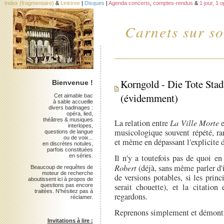
Index (fragmentaire)
&
Linktree
|
Disques
|
Agenda concerts
,
comptes-rendus
&
1 jour, 1 
Carnets sur so
Korngold - Die Tote Stadt
Bienvenue !
(évidemment)
Cet aimable bac
à sable accueille
divers badinages :
opéra, lied,
théâtres & musiques
La relation entre
La Ville Morte
interlopes,
musicologique souvent répété, rar
questions de langue
ou de voix...
et même en dépassant l'explicite d
en discrètes notules,
parfois constituées
en séries.
Il n'y a toutefois pas de quoi e
Robert
(déjà, sans même parler d'
Beaucoup de requêtes de
moteur de recherche
de versions potables, si les prin
aboutissent ici à propos de
serait chouette), et la citation
questions pas encore
traitées. N'hésitez pas à
regardons.
réclamer.
Reprenons simplement et démont
Invitations à lire :