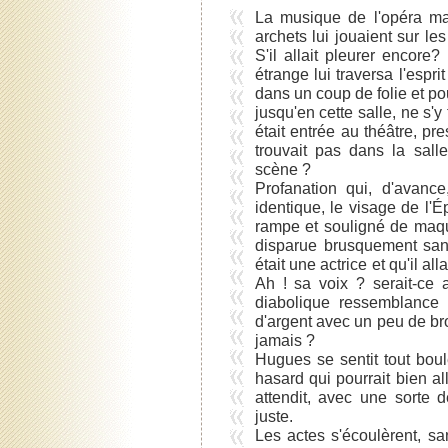
La musique de l'opéra mai
archets lui jouaient sur le
S'il allait pleurer encore
étrange lui traversa l'espri
dans un coup de folie et p
jusqu'en cette salle, ne s'y 
était entrée au théâtre, p
trouvait pas dans la salle,
scène ?
Profanation qui, d'avance
identique, le visage de l'
rampe et souligné de maqui
disparue brusquement san
était une actrice et qu'il all
Ah ! sa voix ? serait-ce 
diabolique ressemblance
d'argent avec un peu de bro
jamais ?
Hugues se sentit tout boul
hasard qui pourrait bien all
attendit, avec une sorte 
juste.
Les actes s'écoulèrent, sa