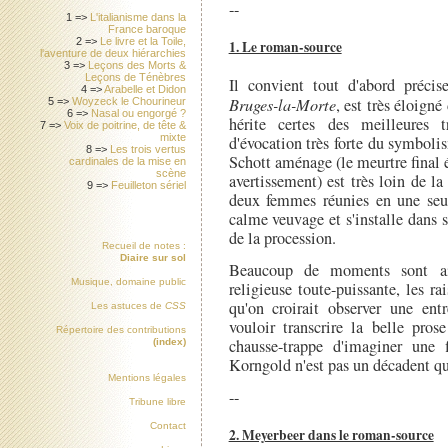
--
1 =>
L'italianisme dans la
France baroque
2 =>
Le livre et la Toile,
1. Le roman-source
l'aventure de deux hiérarchies
3 =>
Leçons des Morts &
Leçons de Ténèbres
Il convient tout d'abord préc
4 =>
Arabelle et Didon
Bruges-la-Morte
, est très éloigné
5 =>
Woyzeck le Chourineur
6 =>
Nasal ou engorgé ?
hérite certes des meilleures 
7 =>
Voix de poitrine, de tête &
mixte
d'évocation très forte du symboli
8 =>
Les trois vertus
Schott aménage (le meurtre final é
cardinales de la mise en
scène
avertissement) est très loin de l
9 =>
Feuilleton sériel
deux femmes réunies en une seul
calme veuvage et s'installe dans s
de la procession.
Recueil de notes :
Diaire sur sol
Beaucoup de moments sont ain
Musique, domaine public
religieuse toute-puissante, les ra
qu'on croirait observer une ent
Les astuces de
CSS
vouloir transcrire la belle pros
Répertoire des contributions
chausse-trappe d'imaginer une 
(index)
Korngold n'est pas un décadent qui 
Mentions légales
--
Tribune libre
Contact
2. Meyerbeer dans le roman-source