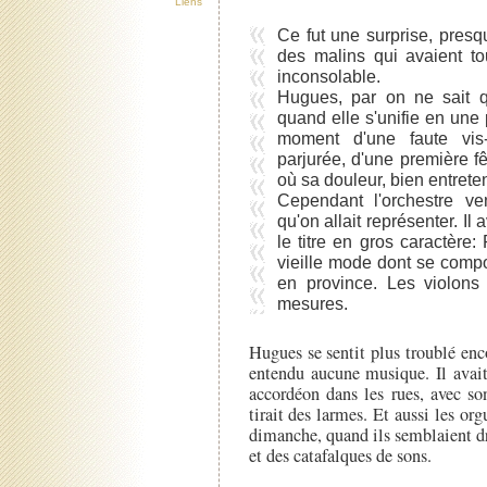
Liens
Ce fut une surprise, presq
des malins qui avaient to
inconsolable.
Hugues, par on ne sait q
quand elle s'unifie en une 
moment d'une faute vis
parjurée, d'une première f
où sa douleur, bien entreten
Cependant l'orchestre ve
qu'on allait représenter. Il
le titre en gros caractère
vieille mode dont se compo
en province. Les violons
mesures.
Hugues se sentit plus troublé enc
entendu aucune musique. Il avai
accordéon dans les rues, avec so
tirait des larmes. Et aussi les o
dimanche, quand ils semblaient dra
et des catafalques de sons.