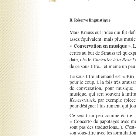
Liens
--
B. Réserve linguistique
Mais Krauss eut l'idée qui fut défi
assez équivalent, mais plus musica
« Convervation en musique »
. 
certes au but de Strauss tel qu'exp
date, dès le
Chevalier à la Rose
!)
de ce sous-titre... et même un peu
« Ein 
Le sous-titre allemand est
pour le coup, à la fois très amusa
de conversation, pour musique
musique, qui sert souvent à intit
Konzertstück
, par exemple (pièce
pour désigner l'instrument qui jou
Ce serait un peu comme écrire 
« Concerto de papotages avec mus
sont pas des traductions...). C'est
son sous-titre avec les formulatio