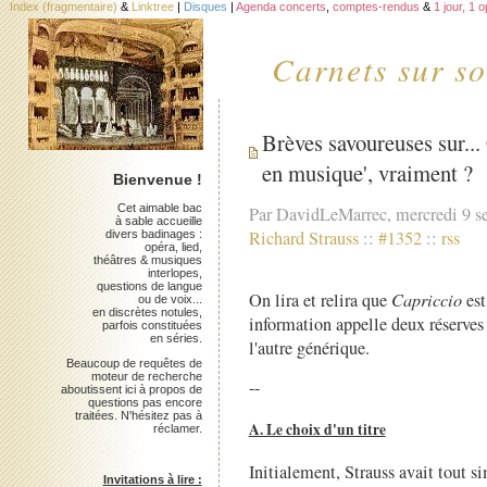
Index (fragmentaire)
&
Linktree
|
Disques
|
Agenda concerts
,
comptes-rendus
&
1 jour, 1 
Carnets sur so
Brèves savoureuses sur...
en musique', vraiment ?
Bienvenue !
Cet aimable bac
Par DavidLeMarrec, mercredi 9 s
à sable accueille
Richard Strauss
::
#1352
::
rss
divers badinages :
opéra, lied,
théâtres & musiques
interlopes,
questions de langue
On lira et relira que
Capriccio
est
ou de voix...
en discrètes notules,
information appelle deux réserves 
parfois constituées
en séries.
l'autre générique.
Beaucoup de requêtes de
moteur de recherche
--
aboutissent ici à propos de
questions pas encore
traitées. N'hésitez pas à
A. Le choix d'un titre
réclamer.
Initialement, Strauss avait tout s
Invitations à lire :