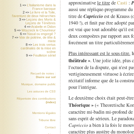
P
approximative
le titre
de
Casti
:
1 =>
L'italianisme dans la
aussi une réplique-programme du p
France baroque
2 =>
Le livre et la Toile,
Capriccio
titre de
est de Krauss (
l'aventure de deux hiérarchies
3 =>
Leçons des Morts &
1940 !), et finit par être adopté p
Leçons de Ténèbres
4 =>
Arabelle et Didon
est vrai que tout adorable qu'il est
5 =>
Woyzeck le Chourineur
6 =>
Nasal ou engorgé ?
deux compoères par rapport aux for
7 =>
Voix de poitrine, de tête &
forcément un titre particulièremen
mixte
8 =>
Les trois vertus
cardinales de la mise en
Plus intéressant est le sous-titre.
I
scène
9 =>
Feuilleton sériel
théâtrale »
. Une jolie idée, plus 
l'octuor de la dispute, qui n'est p
vertigineusement virtuose à écrir
Recueil de notes :
Diaire sur sol
récitatif informe que de la const
Musique, domaine public
pour l'intrigue.
Les astuces de
CSS
Le deuxième choix était peut-être
Répertoire des contributions
(index)
Théorique »
(« Theoretische Komö
caractère mi-badin mi-profond de 
Mentions légales
sans esprit de sérieux. Le paradoxe
Tribune libre
Capriccio
a bien à la fois le mou
Contact
caractère plus austère du monolo