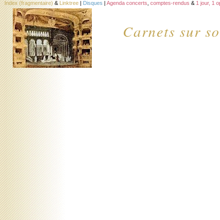
Index (fragmentaire)
&
Linktree
|
Disques
|
Agenda concerts
,
comptes-rendus
&
1 jour, 1 
Carnets sur so