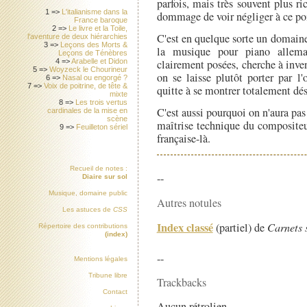
parfois, mais très souvent plus r
1 =>
L'italianisme dans la
dommage de voir négliger à ce po
France baroque
2 =>
Le livre et la Toile,
C'est en quelque sorte un domaine 
l'aventure de deux hiérarchies
3 =>
Leçons des Morts &
la musique pour piano alleman
Leçons de Ténèbres
4 =>
Arabelle et Didon
clairement posées, cherche à inven
5 =>
Woyzeck le Chourineur
on se laisse plutôt porter par l
6 =>
Nasal ou engorgé ?
7 =>
Voix de poitrine, de tête &
quitte à se montrer totalement dé
mixte
8 =>
Les trois vertus
C'est aussi pourquoi on n'aura pas
cardinales de la mise en
scène
maîtrise technique du compositeu
9 =>
Feuilleton sériel
française-là.
Recueil de notes :
--
Diaire sur sol
Musique, domaine public
Autres notules
Les astuces de
CSS
Index classé
(partiel) de
Carnets 
Répertoire des contributions
(index)
--
Mentions légales
Tribune libre
Trackbacks
Contact
Aucun rétrolien.