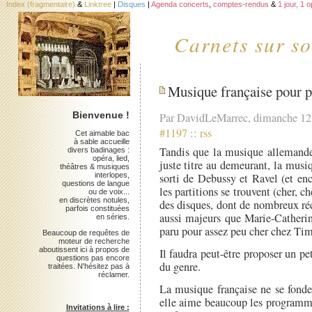
Index (fragmentaire)
&
Linktree
|
Disques
|
Agenda concerts
,
comptes-rendus
&
1 jour, 1 
Carnets sur so
Musique française pour 
Bienvenue !
Par DavidLeMarrec, dimanche 12 
#1197
::
rss
Cet aimable bac
à sable accueille
Tandis que la musique allemande 
divers badinages :
opéra, lied,
juste titre au demeurant, la musi
théâtres & musiques
interlopes,
sorti de Debussy et Ravel (et enc
questions de langue
les partitions se trouvent (cher, c
ou de voix...
en discrètes notules,
des disques, dont de nombreux réce
parfois constituées
aussi majeurs que Marie-Catheri
en séries.
paru pour assez peu cher chez Ti
Beaucoup de requêtes de
moteur de recherche
aboutissent ici à propos de
Il faudra peut-être proposer un pe
questions pas encore
du genre.
traitées. N'hésitez pas à
réclamer.
La musique française ne se fonde 
elle aime beaucoup les programme
Invitations à lire :