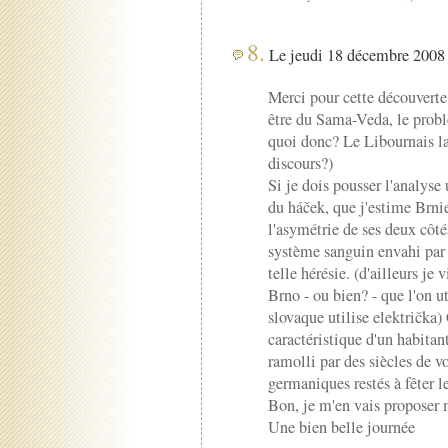
8.
Le jeudi 18 décembre 2008 
Merci pour cette découverte
être du Sama-Veda, le probl
quoi donc? Le Libournais la
discours?)
Si je dois pousser l'analyse 
du háček, que j'estime Brni
l'asymétrie de ses deux côt
système sanguin envahi par 
telle hérésie. (d'ailleurs je
Brno - ou bien? - que l'on ut
slovaque utilise električka
caractéristique d'un habita
ramolli par des siècles de v
germaniques restés à fêter 
Bon, je m'en vais proposer m
Une bien belle journée