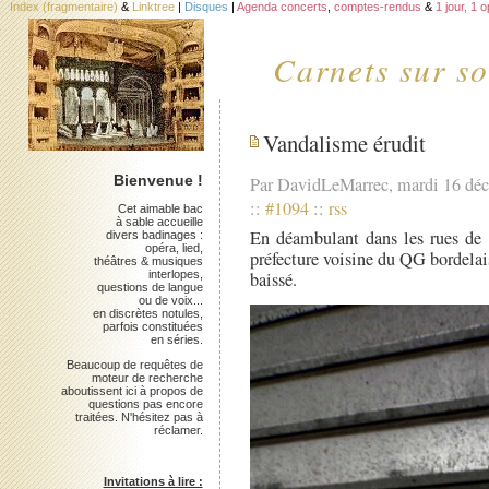
Index (fragmentaire)
&
Linktree
|
Disques
|
Agenda concerts
,
comptes-rendus
&
1 jour, 1 
Carnets sur so
Vandalisme érudit
Bienvenue !
Par DavidLeMarrec, mardi 16 dé
::
#1094
::
rss
Cet aimable bac
à sable accueille
En déambulant dans les rues de l
divers badinages :
opéra, lied,
préfecture voisine du QG bordelais
théâtres & musiques
interlopes,
baissé.
questions de langue
ou de voix...
en discrètes notules,
parfois constituées
en séries.
Beaucoup de requêtes de
moteur de recherche
aboutissent ici à propos de
questions pas encore
traitées. N'hésitez pas à
réclamer.
Invitations à lire :