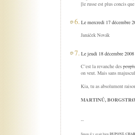
[le russe est plus concis que
6.
Le mercredi 17 décembre 20
Janáček Novák
7.
Le jeudi 18 décembre 2008 
C’est la revanche des
peupl
on veut. Mais sans majuscul
Kia, tu as absolument raiso
MARTINŮ, BORGSTR
--
DUPONT, CHAR
Sinon il y avait bien