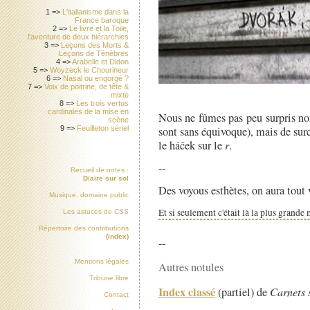
1 =>
L'italianisme dans la
France baroque
2 =>
Le livre et la Toile,
l'aventure de deux hiérarchies
3 =>
Leçons des Morts &
Leçons de Ténèbres
4 =>
Arabelle et Didon
5 =>
Woyzeck le Chourineur
6 =>
Nasal ou engorgé ?
7 =>
Voix de poitrine, de tête &
mixte
8 =>
Les trois vertus
cardinales de la mise en
Nous ne fûmes pas peu surpris no
scène
9 =>
Feuilleton sériel
sont sans équivoque), mais de surcr
le háček sur le
r
.
--
Recueil de notes :
Diaire sur sol
Des voyous esthètes, on aura tout 
Musique, domaine public
Et si seulement c'était là la plus grande
Les astuces de
CSS
Répertoire des contributions
(index)
--
Mentions légales
Autres notules
Tribune libre
Index classé
(partiel) de
Carnets 
Contact