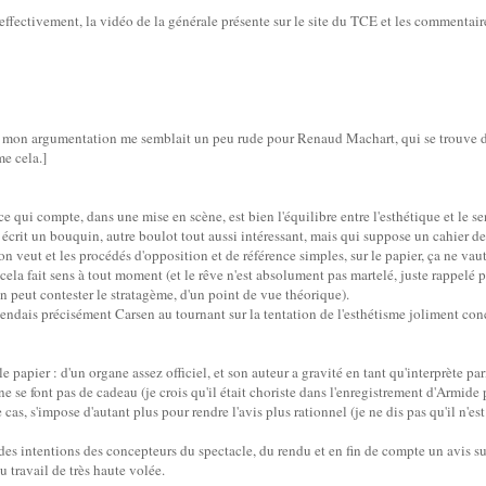
ffectivement, la vidéo de la générale présente sur le site du TCE et les commentaire
nse, mon argumentation me semblait un peu rude pour Renaud Machart, qui se trouve
e cela.]
e qui compte, dans une mise en scène, est bien l'équilibre entre l'esthétique et le se
 écrit un bouquin, autre boulot tout aussi intéressant, mais qui suppose un cahier de
on veut et les procédés d'opposition et de référence simples, sur le papier, ça ne vaut
 cela fait sens à tout moment (et le rêve n'est absolument pas martelé, juste rappelé
 peut contester le stratagème, d'un point de vue théorique).
ttendais précisément Carsen au tournant sur la tentation de l'esthétisme joliment co
e papier : d'un organe assez officiel, et son auteur a gravité en tant qu'interprète 
 ne se font pas de cadeau (je crois qu'il était choriste dans l'enregistrement d'Armide
 cas, s'impose d'autant plus pour rendre l'avis plus rationnel (je ne dis pas qu'il n'est
 des intentions des concepteurs du spectacle, du rendu et en fin de compte un avis sur
u travail de très haute volée.