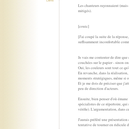
Liens
Les chanteurs rayonnaient (mais e
mitigés).
[couic]
[J'ai coupé la suite de la répo
suffisamment inconfortable comm
Je vais me contenter de dire que c
couchées sur le papier - sinon on
Oui, les couleurs sont tout ce qu'
En revanche, dans la réalisation,
moments stratégiques, même si on
Et je me dois de préciser que j'a
peu de direction d'acteurs.
Ensuite, bien penser d'où émane l
spécialistes de ce répertoire, qui
vérifie). L'argumentation, dans ce
J'aurais préféré une présentation
tentative de tourner en ridicule d