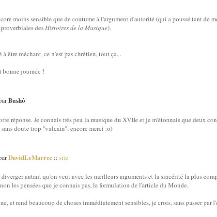
ncore moins sensible que de coutume à l'argument d'autorité (qui a poussé tant de mer
re proverbiales des
Histoires de la Musique
).
à être méchant, ce n'est pas chrétien, tout ça...
t bonne journée !
Bashô
 par
otre réponse. Je connais très peu la musique du XVIIe et je m'étonnais que deux co
s sans doute trop "vulcain". encore merci :o)
DavidLeMarrec
 par
::
site
t diverger autant qu'on veut avec les meilleurs arguments et la sincérité la plus comp
inon les pensées que je connais pas, la formulation de l'article du Monde.
ine, et rend beaucoup de choses immédiatement sensibles, je crois, sans passer par l