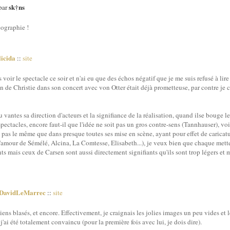
sk†ns
 par
ographie !
licida
::
site
ais voir le spectacle ce soir et n'ai eu que des échos négatif que je me suis refusé à lir
ion de Christie dans son concert avec von Otter était déjà prometteuse, par contre je c
 vantes sa direction d'acteurs et la signifiance de la réalisation, quand ilse bouge le c
spectacles, encore faut-il que l'idée ne soit pas un gros contre-sens (Tannhauser), voir
t pas le même que dans presque toutes ses mise en scène, ayant pour effet de caricatu
r l'amour de Sémélé, Alcina, La Comtesse, Elisabeth...), je veux bien que chaque mett
ts mais ceux de Carsen sont aussi directement signifiants qu'ils sont trop légers et
DavidLeMarrec
::
site
siens blasés, et encore. Effectivement, je craignais les jolies images un peu vides et 
'ai été totalement convaincu (pour la première fois avec lui, je dois dire).