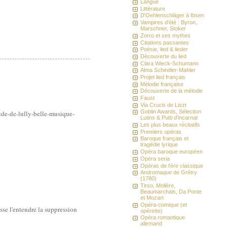
Langue
Littérature
D'Oehlenschläger à Ibsen
Vampires d'été : Byron,
Marschner, Stoker
Zorro et ses mythes
Citations passantes
Poésie, lied & lieder
Découverte du lied
Clara Wieck-Schumann
Alma Schindler-Mahler
Projet lied français
Mélodie française
Découverte de la mélodie
Faust
Via Crucis de Liszt
Goblin Awards, Sélection
mide-de-lully-belle-musique-
Lutins & Putti d'incarnat
Les plus beaux récitatifs
Premiers opéras
Baroque français et
tragédie lyrique
Opéra baroque européen
Opéra seria
Opéras de l'ère classique
Andromaque de Grétry
(1780)
Tirso, Molière,
Beaumarchais, Da Ponte
et Mozart
Opéra-comique (et
isse l'entendre la suppression
opérette)
Opéra romantique
allemand