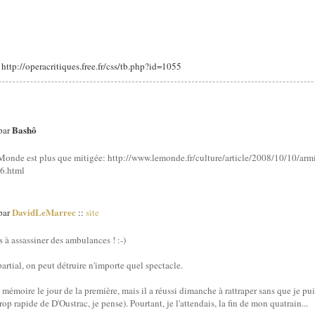
: http://operacritiques.free.fr/css/tb.php?id=1055
Bashô
 par
le Monde est plus que mitigée: http://www.lemonde.fr/culture/article/2008/10/10/ar
6.html
DavidLeMarrec
 par
::
site
 à assassiner des ambulances ! :-)
rtial, on peut détruire n'importe quel spectacle.
e mémoire le jour de la première, mais il a réussi dimanche à rattraper sans que je pu
rop rapide de D'Oustrac, je pense). Pourtant, je l'attendais, la fin de mon quatrain...