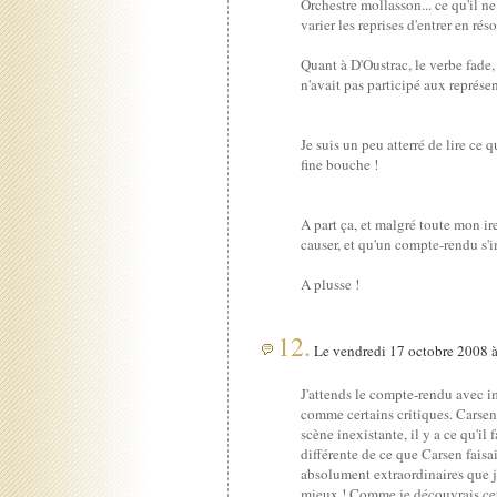
Orchestre mollasson... ce qu'il ne 
varier les reprises d'entrer en ré
Quant à D'Oustrac, le verbe fade,
n'avait pas participé aux représe
Je suis un peu atterré de lire ce 
fine bouche !
A part ça, et malgré toute mon ir
causer, et qu'un compte-rendu s'
A plusse !
12.
Le vendredi 17 octobre 2008 à
J'attends le compte-rendu avec imp
comme certains critiques. Carsen 
scène inexistante, il y a ce qu'i
différente de ce que Carsen fais
absolument extraordinaires que je
mieux ! Comme je découvrais cet o