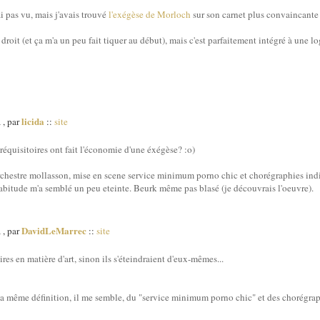
i pas vu, mais j'avais trouvé
l'exégèse de Morloch
sur son carnet plus convaincante 
 droit (et ça m'a un peu fait tiquer au début), mais c'est parfaitement intégré à une l
licida
 , par
::
site
 réquisitoires ont fait l'économie d'une éxégèse? :o)
rchestre mollasson, mise en scene service minimum porno chic et chorégraphies ind
abitude m'a semblé un peu eteinte. Beurk même pas blasé (je découvrais l'oeuvre).
DavidLeMarrec
 , par
::
site
ires en matière d'art, sinon ils s'éteindraient d'eux-mêmes...
la même définition, il me semble, du "service minimum porno chic" et des chorégraphi