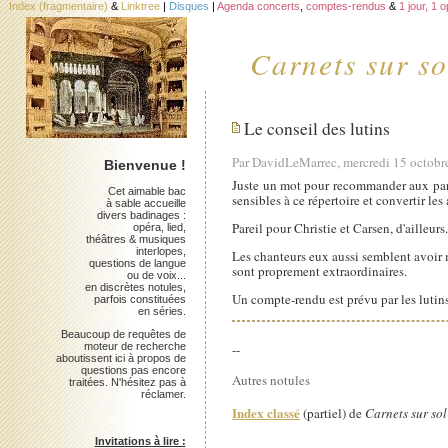
Index (fragmentaire)
&
Linktree
|
Disques
|
Agenda concerts
,
comptes-rendus
&
1 jour, 1 
Carnets sur so
Le conseil des lutins
Par DavidLeMarrec, mercredi 15 octobr
Bienvenue !
Juste un mot pour recommander aux pari
Cet aimable bac
sensibles à ce répertoire et convertir les 
à sable accueille
divers badinages :
Pareil pour Christie et Carsen, d'ailleur
opéra, lied,
théâtres & musiques
interlopes,
Les chanteurs eux aussi semblent avoir m
questions de langue
sont proprement extraordinaires.
ou de voix...
en discrètes notules,
Un compte-rendu est prévu par les lutins
parfois constituées
en séries.
Beaucoup de requêtes de
moteur de recherche
--
aboutissent ici à propos de
questions pas encore
Autres notules
traitées. N'hésitez pas à
réclamer.
Index classé
(partiel) de
Carnets sur sol
Invitations à lire :