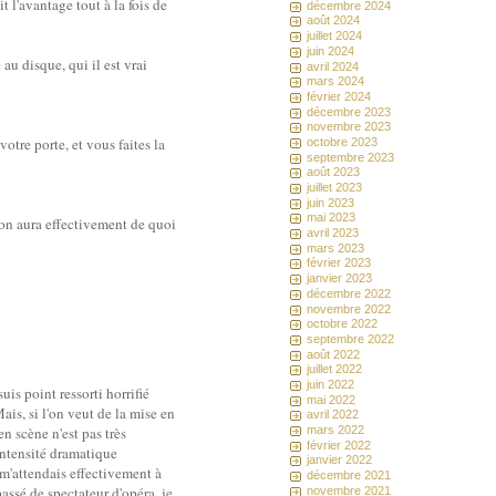
it l'avantage tout à la fois de
décembre 2024
août 2024
juillet 2024
juin 2024
au disque, qui il est vrai
avril 2024
mars 2024
février 2024
décembre 2023
novembre 2023
votre porte, et vous faites la
octobre 2023
septembre 2023
août 2023
juillet 2023
juin 2023
mai 2023
u'on aura effectivement de quoi
avril 2023
mars 2023
février 2023
janvier 2023
décembre 2022
novembre 2022
octobre 2022
septembre 2022
août 2022
juillet 2022
juin 2022
uis point ressorti horrifié
mai 2022
ais, si l'on veut de la mise en
avril 2022
n scène n'est pas très
mars 2022
février 2022
intensité dramatique
janvier 2022
 m'attendais effectivement à
décembre 2021
assé de spectateur d'opéra, je
novembre 2021