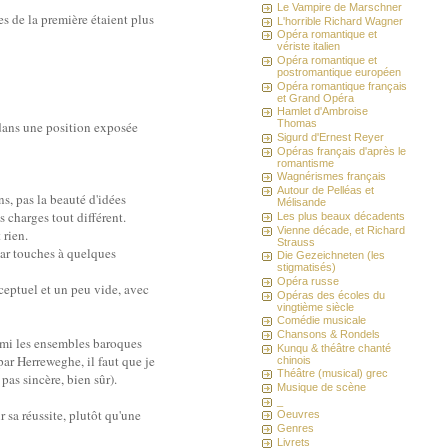
Le Vampire de Marschner
s de la première étaient plus
L'horrible Richard Wagner
Opéra romantique et
vériste italien
Opéra romantique et
postromantique européen
Opéra romantique français
et Grand Opéra
Hamlet d'Ambroise
Thomas
 dans une position exposée
Sigurd d'Ernest Reyer
Opéras français d'après le
romantisme
Wagnérismes français
Autour de Pelléas et
ns, pas la beauté d'idées
Mélisande
s charges tout différent.
Les plus beaux décadents
Vienne décade, et Richard
 rien.
Strauss
 par touches à quelques
Die Gezeichneten (les
stigmatisés)
Opéra russe
nceptuel et un peu vide, avec
Opéras des écoles du
vingtième siècle
Comédie musicale
Chansons & Rondels
parmi les ensembles baroques
Kunqu & théâtre chanté
 par Herreweghe, il faut que je
chinois
Théâtre (musical) grec
 pas sincère, bien sûr).
Musique de scène
_
 sa réussite, plutôt qu'une
Oeuvres
Genres
Livrets