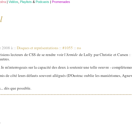
opéra
|
Vidéos
,
Playlists
&
Podcasts
|
Promenades
l
e 2008 à
::
Disques et représentations
::
#1055
::
rss
siens lecteurs de CSS de se rendre voir l
'Armide
de Lully par Christie et Carsen : 
autres.
s. Je m'interrogeais sur la capacité des deux à soutenir une telle oeuvre - complètemen
is de côté leurs défauts souvent allégués (D'Oustrac oublie les maniérismes, Agnew p
... dès que possible.
.