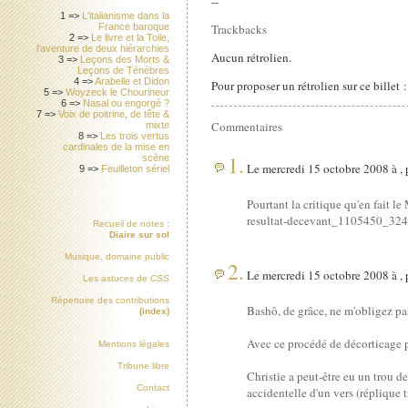
--
1 =>
L'italianisme dans la
Trackbacks
France baroque
2 =>
Le livre et la Toile,
l'aventure de deux hiérarchies
Aucun rétrolien.
3 =>
Leçons des Morts &
Leçons de Ténèbres
4 =>
Arabelle et Didon
Pour proposer un rétrolien sur ce billet 
5 =>
Woyzeck le Chourineur
6 =>
Nasal ou engorgé ?
7 =>
Voix de poitrine, de tête &
Commentaires
mixte
8 =>
Les trois vertus
cardinales de la mise en
1.
scène
Le mercredi 15 octobre 2008 à ,
9 =>
Feuilleton sériel
Pourtant la critique qu'en fait 
resultat-decevant_1105450_324
Recueil de notes :
Diaire sur sol
Musique, domaine public
2.
Le mercredi 15 octobre 2008 à ,
Les astuces de
CSS
Répertoire des contributions
Bashô, de grâce, ne m'obligez pas
(index)
Avec ce procédé de décorticage pa
Mentions légales
Tribune libre
Christie a peut-être eu un trou d
Contact
accidentelle d'un vers (réplique t