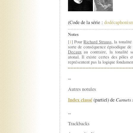
(Code de la série :
dodécaphonism
Notes
[
1
] Pour
Richard Strauss
, la tonalité
sorte de conséquence épisodique de 
Decaux
au contraire, la tonalité s
atonal. Il existe certes des pôles 
représentent pas la logique fondamen
--
Autres notules
Index classé
(partiel) de
Carnets 
--
Trackbacks