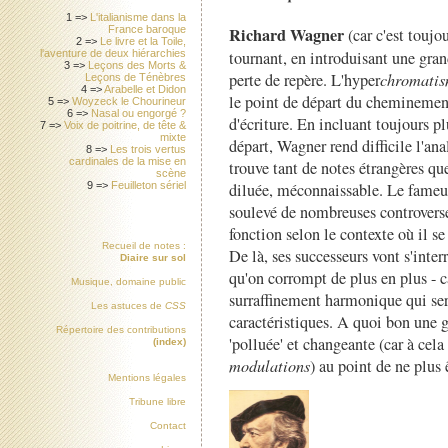
1 =>
L'italianisme dans la
France baroque
Richard Wagner
(car c'est toujo
2 =>
Le livre et la Toile,
l'aventure de deux hiérarchies
tournant, en introduisant une gran
3 =>
Leçons des Morts &
perte de repère. L'hyper
chromati
Leçons de Ténèbres
4 =>
Arabelle et Didon
le point de départ du cheminemen
5 =>
Woyzeck le Chourineur
6 =>
Nasal ou engorgé ?
d'écriture. En incluant toujours p
7 =>
Voix de poitrine, de tête &
mixte
départ, Wagner rend difficile l'an
8 =>
Les trois vertus
cardinales de la mise en
trouve tant de notes étrangères q
scène
9 =>
Feuilleton sériel
diluée, méconnaissable. Le fameux
soulevé de nombreuses controverse
fonction selon le contexte où il s
Recueil de notes :
De là, ses successeurs vont s'inter
Diaire sur sol
qu'on corrompt de plus en plus - c
Musique, domaine public
surraffinement harmonique qui se
Les astuces de
CSS
caractéristiques. A quoi bon une g
Répertoire des contributions
'polluée' et changeante (car à cela
(index)
modulations
) au point de ne plus 
Mentions légales
Tribune libre
Contact