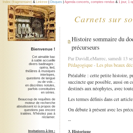
Index (fragmentaire)
&
Linktree
|
Disques
|
Agenda concerts
,
comptes-rendus
&
1 jour, 1 
Carnets sur so
Histoire sommaire du dod
précurseurs
Bienvenue !
Cet aimable bac
Par DavidLeMarrec, samedi 13 s
à sable accueille
Pédagogique
-
Les plus beaux déc
divers badinages :
opéra, lied,
théâtres & musiques
Préalable : cette petite histoire, 
interlopes,
questions de langue
succincte que possible, aussi on c
ou de voix...
en discrètes notules,
destinés aux néophytes, avec toutes
parfois constituées
en séries.
Les termes définis dans cet article
Beaucoup de requêtes de
moteur de recherche
aboutissent ici à propos de
On débute à présent avec les précur
questions pas encore
traitées. N'hésitez pas à
réclamer.
--
3. Historique
Invitations à lire :