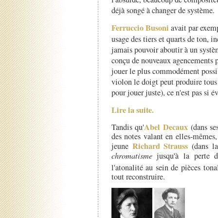
déjà songé à changer de système.
Ferruccio Busoni
avait par exemp
usage des tiers et quarts de ton, 
jamais pouvoir aboutir à un systè
conçu de nouveaux agencements pou
jouer le plus commodément possibl
violon le doigt peut produire tous l
pour jouer juste), ce n'est pas si é
Lire la suite.
Abel Decaux
Tandis qu'
(dans s
des notes valant en elles-mêmes,
Richard Strauss
jeune
(dans la
chromatisme
jusqu'à la perte d
l'atonalité au sein de pièces ton
tout reconstruire.