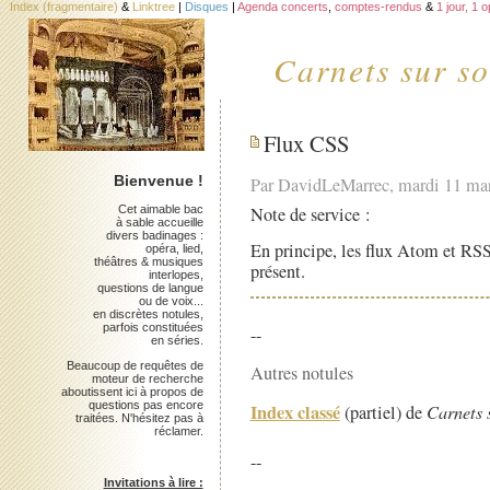
Index (fragmentaire)
&
Linktree
|
Disques
|
Agenda concerts
,
comptes-rendus
&
1 jour, 1 
Carnets sur so
Flux CSS
Bienvenue !
Par DavidLeMarrec, mardi 11 ma
Cet aimable bac
Note de service :
à sable accueille
divers badinages :
En principe, les flux Atom et RS
opéra, lied,
théâtres & musiques
présent.
interlopes,
questions de langue
ou de voix...
en discrètes notules,
parfois constituées
--
en séries.
Beaucoup de requêtes de
Autres notules
moteur de recherche
aboutissent ici à propos de
questions pas encore
Index classé
(partiel) de
Carnets 
traitées. N'hésitez pas à
réclamer.
--
Invitations à lire :