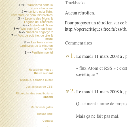
Trackbacks
1 =>
L'italianisme dans la
France baroque
Aucun rétrolien.
2 =>
Le livre et la Toile,
l'aventure de deux hiérarchies
3 =>
Leçons des Morts &
Pour proposer un rétrolien sur ce b
Leçons de Ténèbres
4 =>
Arabelle et Didon
http://operacritiques.free.fr/css/
5 =>
Woyzeck le Chourineur
6 =>
Nasal ou engorgé ?
7 =>
Voix de poitrine, de tête &
mixte
Commentaires
8 =>
Les trois vertus
cardinales de la mise en
scène
1.
9 =>
Feuilleton sériel
Le mardi 11 mars 2008 à , 
« flux Atom et RSS » : c'es
Recueil de notes :
soviétique ?
Diaire sur sol
Musique, domaine public
Les astuces de
CSS
2.
Le mardi 11 mars 2008 à , 
Répertoire des contributions
(index)
Quasiment : arme de propag
Mentions légales
Tribune libre
Mais ça ne fait pas mal.
Contact