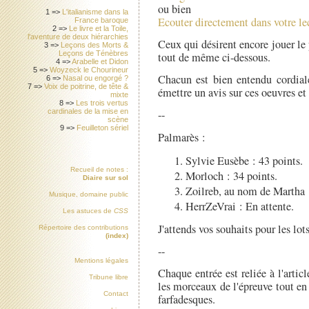
ou bien
1 =>
L'italianisme dans la
Ecouter directement dans votre le
France baroque
2 =>
Le livre et la Toile,
l'aventure de deux hiérarchies
Ceux qui désirent encore jouer le 
3 =>
Leçons des Morts &
Leçons de Ténèbres
tout de même ci-dessous.
4 =>
Arabelle et Didon
5 =>
Woyzeck le Chourineur
Chacun est bien entendu cordiale
6 =>
Nasal ou engorgé ?
7 =>
Voix de poitrine, de tête &
émettre un avis sur ces oeuvres et 
mixte
8 =>
Les trois vertus
cardinales de la mise en
--
scène
9 =>
Feuilleton sériel
Palmarès :
Sylvie Eusèbe : 43 points.
Recueil de notes :
Morloch : 34 points.
Diaire sur sol
Zoilreb, au nom de Martha :
Musique, domaine public
HerrZeVrai : En attente.
Les astuces de
CSS
J'attends vos souhaits pour les lots
Répertoire des contributions
(index)
--
Mentions légales
Chaque entrée est reliée à l'arti
Tribune libre
les morceaux de l'épreuve tout en
Contact
farfadesques.