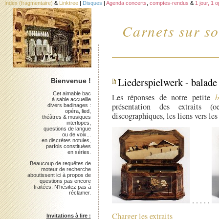
Index (fragmentaire)
&
Linktree
|
Disques
|
Agenda concerts
,
comptes-rendus
&
1 jour, 1 
Carnets sur so
Liederspielwerk - balade 
Bienvenue !
Cet aimable bac
Les réponses de notre petite
b
à sable accueille
présentation des extraits (oe
divers badinages :
opéra, lied,
discographiques, les liens vers les 
théâtres & musiques
interlopes,
questions de langue
ou de voix...
en discrètes notules,
parfois constituées
en séries.
Beaucoup de requêtes de
moteur de recherche
aboutissent ici à propos de
questions pas encore
traitées. N'hésitez pas à
réclamer.
. . . . .
Charger les extraits
Invitations à lire :