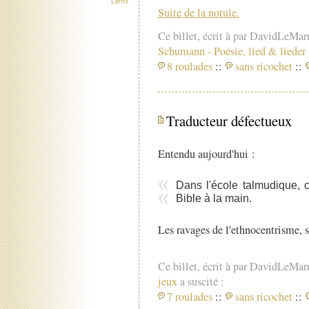
Liens
Suite de la notule.
Ce billet, écrit à par DavidLeMar
Schumann
-
Poésie, lied & lieder
8 roulades
::
sans ricochet
::
Traducteur défectueux
Entendu aujourd'hui :
Dans l'école talmudique, c
Bible à la main.
Les ravages de l'ethnocentrisme, 
Ce billet, écrit à par DavidLeMar
jeux
a suscité :
7 roulades
::
sans ricochet
::