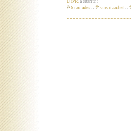
David
a suscité :
6 roulades
::
sans ricochet
::