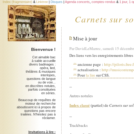
Index (fragmentaire)
&
Linktree
|
Disques
|
Agenda concerts
,
comptes-rendus
&
1 jour, 1 
Carnets sur so
Mise à jour
Par DavidLeMarrec, samedi 15 décemb
Bienvenue !
Des liens vers les enregistrements libres
Cet aimable bac
à sable accueille
ancienne page :
http://piloris.free
divers badinages :
opéra, lied,
actualisation :
http://musicontempo
théâtres & musiques
Pour
la lire
sur CSS.
interlopes,
questions de langue
ou de voix...
--
en discrètes notules,
parfois constituées
en séries.
Autres notules
Beaucoup de requêtes de
moteur de recherche
Index classé
(partiel) de
Carnets sur sol
aboutissent ici à propos de
questions pas encore
traitées. N'hésitez pas à
--
réclamer.
Trackbacks
Invitations à lire :