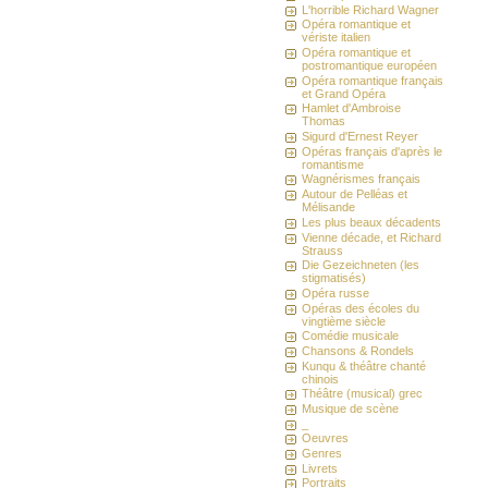
L'horrible Richard Wagner
Opéra romantique et
vériste italien
Opéra romantique et
postromantique européen
Opéra romantique français
et Grand Opéra
Hamlet d'Ambroise
Thomas
Sigurd d'Ernest Reyer
Opéras français d'après le
romantisme
Wagnérismes français
Autour de Pelléas et
Mélisande
Les plus beaux décadents
Vienne décade, et Richard
Strauss
Die Gezeichneten (les
stigmatisés)
Opéra russe
Opéras des écoles du
vingtième siècle
Comédie musicale
Chansons & Rondels
Kunqu & théâtre chanté
chinois
Théâtre (musical) grec
Musique de scène
_
Oeuvres
Genres
Livrets
Portraits