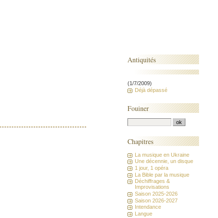
Antiquités
(1/7/2009)
Déjà dépassé
Fouiner
Chapitres
La musique en Ukraine
Une décennie, un disque
1 jour, 1 opéra
La Bible par la musique
Déchiffrages &
Improvisations
Saison 2025-2026
Saison 2026-2027
Intendance
Langue