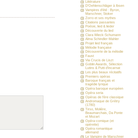
Littérature
D'Oehlenschläger à Ibsen
Vampires d'été : Byron,
Marschner, Stoker
Zorro et ses mythes
Citations passantes
Poésie, lied & lieder
Découverte du lied
Clara Wieck-Schumann
Alma Schindler-Mahler
Projet lied français
Mélodie française
Découverte de la mélodie
Faust
Via Crucis de Liszt
Goblin Awards, Sélection
Lutins & Putti d'incarnat
Les plus beaux récitatifs
Premiers opéras
Baroque français et
tragédie lyrique
Opéra baroque européen
Opéra seria
Opéras de l'ère classique
Andromaque de Grétry
(1780)
Tirso, Molière,
Beaumarchais, Da Ponte
et Mozart
Opéra-comique (et
opérette)
Opéra romantique
allemand
Le Vampire de Marschner