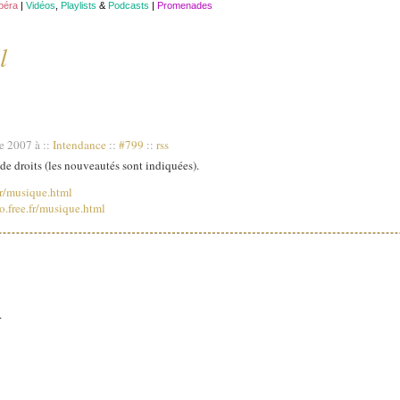
opéra
|
Vidéos
,
Playlists
&
Podcasts
|
Promenades
l
re 2007 à
::
Intendance
::
#799
::
rss
 de droits (les nouveautés sont indiquées).
.fr/musique.html
.free.fr/musique.html
.