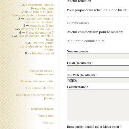
Aucun rétrolien.
1 =>
L'italianisme dans la
France baroque
Pour proposer un rétrolien sur ce billet 
2 =>
Le livre et la Toile,
l'aventure de deux hiérarchies
3 =>
Leçons des Morts &
Commentaires
Leçons de Ténèbres
4 =>
Arabelle et Didon
5 =>
Woyzeck le Chourineur
Aucun commentaire pour le moment.
6 =>
Nasal ou engorgé ?
7 =>
Voix de poitrine, de tête &
mixte
Ajouter un commentaire
8 =>
Les trois vertus
cardinales de la mise en
scène
Nom ou pseudo :
9 =>
Feuilleton sériel
Email (facultatif) :
Recueil de notes :
Diaire sur sol
Site Web (facultatif) :
Musique, domaine public
Commentaire :
Les astuces de
CSS
Répertoire des contributions
(index)
Mentions légales
Tribune libre
Contact
Dans quelle tonalité est la Messe en ut ?