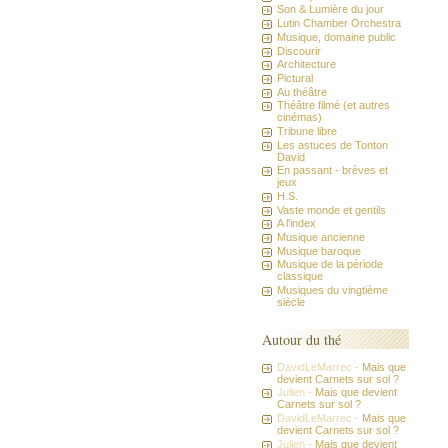
Son & Lumière du jour
Lutin Chamber Orchestra
Musique, domaine public
Discourir
Architecture
Pictural
Au théâtre
Théâtre filmé (et autres
cinémas)
Tribune libre
Les astuces de Tonton
David
En passant - brèves et
jeux
H.S.
Vaste monde et gentils
A l'index
Musique ancienne
Musique baroque
Musique de la période
classique
Musiques du vingtième
siècle
Autour du thé
DavidLeMarrec -
Mais que
devient Carnets sur sol ?
Julien -
Mais que devient
Carnets sur sol ?
DavidLeMarrec -
Mais que
devient Carnets sur sol ?
Julien -
Mais que devient