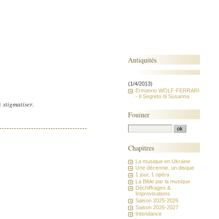
Antiquités
(1/4/2013)
Ermanno WOLF-FERRARI
- Il Segreto di Susanna
t
stigmatiser
.
Fouiner
Chapitres
La musique en Ukraine
Une décennie, un disque
1 jour, 1 opéra
La Bible par la musique
Déchiffrages &
Improvisations
Saison 2025-2026
Saison 2026-2027
Intendance