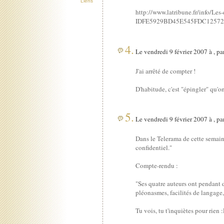
Liens
http://www.latribune.fr/info/Le
IDFE5929BD45E545FDC125727C
4.
Le vendredi 9 février 2007 à , pa
J'ai arrêté de compter !
D'habitude, c'est "épingler" qu'on
5.
Le vendredi 9 février 2007 à , pa
Dans le Telerama de cette semaine
confidentiel."
Compte-rendu :
"Ses quatre auteurs ont pendant 
pléonasmes, facilités de langage,
Tu vois, tu t'inquiètes pour rien 