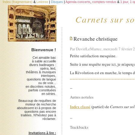
Index (fragmentaire)
&
Linktree
|
Disques
|
Agenda concerts
,
comptes-rendus
&
1 jour, 1 
Carnets sur so
Revanche christique
Par DavidLeMarrec, mercredi 7 février 
Bienvenue !
Petite satisfaction mesquine.
Cet aimable bac
à sable accueille
Suite à une requête reçue ici, je m'aperç
divers badinages :
opéra, lied,
La Révolution est en marche, le temps 
théâtres & musiques
interlopes,
questions de langue
ou de voix...
en discrètes notules,
--
parfois constituées
en séries.
Autres notules
Beaucoup de requêtes de
moteur de recherche
Index classé
(partiel) de
Carnets sur sol
aboutissent ici à propos de
questions pas encore
traitées. N'hésitez pas à
--
réclamer.
Trackbacks
Invitations à lire :