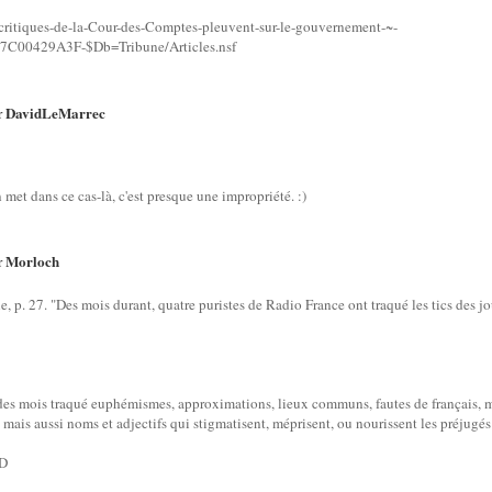
s-critiques-de-la-Cour-des-Comptes-pleuvent-sur-le-gouvernement-~-
00429A3F-$Db=Tribune/Articles.nsf
DavidLeMarrec
r
 met dans ce cas-là, c'est presque une impropriété. :)
Morloch
r
, p. 27. "Des mois durant, quatre puristes de Radio France ont traqué les tics des j
des mois traqué euphémismes, approximations, lieux communs, fautes de français, m
 mais aussi noms et adjectifs qui stigmatisent, méprisent, ou nourissent les préjugés
:D