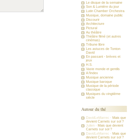
Le disque de la semaine
Son & Lumière du jour
Lutin Chamber Orchestra
Musique, domaine public
Discourir
Architecture
Pictural
Au théâtre
Théâtre filmé (et autres
cinémas)
Tribune libre
Les astuces de Tonton
David
En passant - brèves et
jeux
H.S.
Vaste monde et gentils
A l'index
Musique ancienne
Musique baroque
Musique de la période
classique
Musiques du vingtième
siècle
Autour du thé
DavidLeMarrec -
Mais que
devient Carnets sur sol ?
Julien -
Mais que devient
Carnets sur sol ?
DavidLeMarrec -
Mais que
devient Carnets sur sol ?