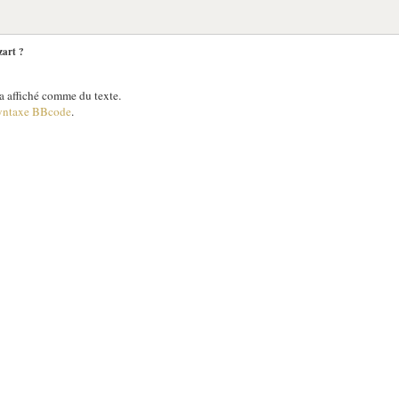
zart ?
 affiché comme du texte.
yntaxe BBcode
.