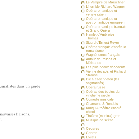
Le Vampire de Marschner
L'horrible Richard Wagner
Opéra romantique et
vériste italien
Opéra romantique et
postromantique européen
Opéra romantique français
et Grand Opéra
Hamlet d'Ambroise
Thomas
Sigurd d'Ernest Reyer
Opéras français d'après le
romantisme
Wagnérismes français
Autour de Pelléas et
Mélisande
Les plus beaux décadents
Vienne décade, et Richard
Strauss
Die Gezeichneten (les
stigmatisés)
ournalistes dans un guide
Opéra russe
Opéras des écoles du
vingtième siècle
Comédie musicale
Chansons & Rondels
Kunqu & théâtre chanté
chinois
auvaises liaisons,
Théâtre (musical) grec
".
Musique de scène
_
Oeuvres
Genres
Livrets