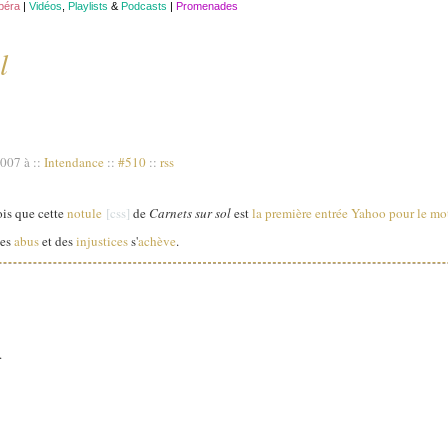
opéra
|
Vidéos
,
Playlists
&
Podcasts
|
Promenades
l
2007 à
::
Intendance
::
#510
::
rss
ois que cette
notule
de
Carnets sur sol
est
la première entrée Yahoo pour le mo
des
abus
et des
injustices
s'
achève
.
.