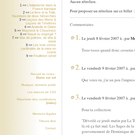
Aucun rétrolien.
1 =>
L'italianisme dans la
France baroque
Pour proposer un rétrolien sur ce billet 
2 =>
Le livre et la Toile,
l'aventure de deux hiérarchies
3 =>
Leçons des Morts &
Leçons de Ténèbres
Commentaires
4 =>
Arabelle et Didon
5 =>
Woyzeck le Chourineur
1.
6 =>
Nasal ou engorgé ?
Mo
Le jeudi 8 février 2007 à , par
7 =>
Voix de poitrine, de tête &
mixte
8 =>
Les trois vertus
cardinales de la mise en
Tssss tsssss quand donc cesseras 
scène
9 =>
Feuilleton sériel
2.
Le vendredi 9 février 2007 à , pa
Recueil de notes :
Diaire sur sol
Que veux-tu, j'ai un peu l'impres
Musique, domaine public
Les astuces de
CSS
3.
Le vendredi 9 février 2007 à , pa
Répertoire des contributions
(index)
Pour ta collection:
Mentions légales
"Dévoilé ce jeudi matin par La 
Tribune libre
là où ça fait mal. Les Sages de 
Contact
gouvernement de Dominique de 