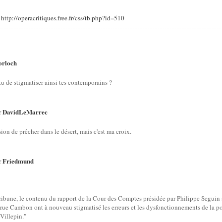
: http://operacritiques.free.fr/css/tb.php?id=510
rloch
tu de stigmatiser ainsi tes contemporains ?
DavidLeMarrec
r
sion de prêcher dans le désert, mais c'est ma croix.
Friedmund
r
Tribune, le contenu du rapport de la Cour des Comptes présidée par Philippe Segu
la rue Cambon ont à nouveau stigmatisé les erreurs et les dysfonctionnements de la
Villepin."