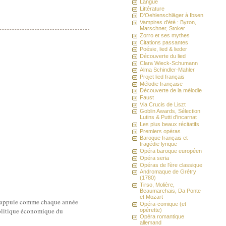
Langue
Littérature
D'Oehlenschläger à Ibsen
Vampires d'été : Byron,
Marschner, Stoker
Zorro et ses mythes
Citations passantes
Poésie, lied & lieder
Découverte du lied
Clara Wieck-Schumann
Alma Schindler-Mahler
Projet lied français
Mélodie française
Découverte de la mélodie
Faust
Via Crucis de Liszt
Goblin Awards, Sélection
Lutins & Putti d'incarnat
Les plus beaux récitatifs
Premiers opéras
Baroque français et
tragédie lyrique
Opéra baroque européen
Opéra seria
Opéras de l'ère classique
Andromaque de Grétry
(1780)
Tirso, Molière,
Beaumarchais, Da Ponte
et Mozart
in appuie comme chaque année
Opéra-comique (et
 politique économique du
opérette)
Opéra romantique
allemand