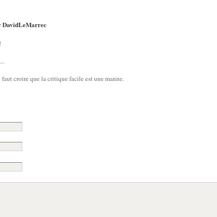
DavidLeMarrec
r
!
..
l faut croire que la critique facile est une manne.