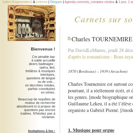
Index (fragmentaire)
&
Linktree
|
Disques
|
Agenda concerts
,
comptes-rendus
&
1 jour, 1 
Carnets sur so
Charles TOURNEMIRE
Bienvenue !
Par DavidLeMarrec, jeudi 28 dé
d'après le romantisme
-
Bons tuya
Cet aimable bac
à sable accueille
divers badinages :
opéra, lied,
1870 (Bordeaux) – 1939 (Arcachon)
théâtres & musiques
interlopes,
questions de langue
ou de voix...
Charles Tournemire est surtout co
en discrètes notules,
parfois constituées
pourtant, il a réellement écrit, et
en séries.
les genres. [mode biographique o
Beaucoup de requêtes de
Guillaume Lekeu, il a été l’élèv
moteur de recherche
aboutissent ici à propos de
organiste a Gabriel Pierné. [/mod
questions pas encore
traitées. N'hésitez pas à
réclamer.
1. Musique pour orgue
Invitations à lire :