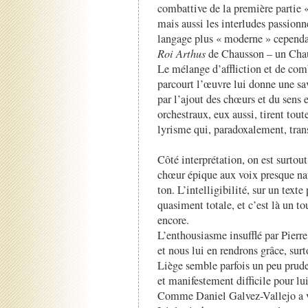
combattive de la première partie 
mais aussi les interludes passionn
langage plus « moderne » cependan
Roi Arthus
de Chausson – un Chau
Le mélange d’affliction et de comb
parcourt l’œuvre lui donne une save
par l’ajout des chœurs et du sens e
orchestraux, eux aussi, tirent tout
lyrisme qui, paradoxalement, trans
Côté interprétation, on est surtout
chœur épique aux voix presque nat
ton. L’intelligibilité, sur un text
quasiment totale, et c’est là un to
encore.
L’enthousiasme insufflé par Pierr
et nous lui en rendrons grâce, su
Liège semble parfois un peu prud
et manifestement difficile pour lui
Comme Daniel Galvez-Vallejo a vi