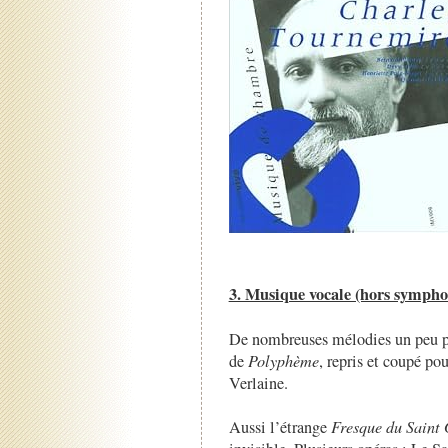
3. Musique vocale (hors sympho
De nombreuses mélodies un peu pi
de
Polyphème
, repris et coupé po
Verlaine.
Aussi l’étrange
Fresque du Saint