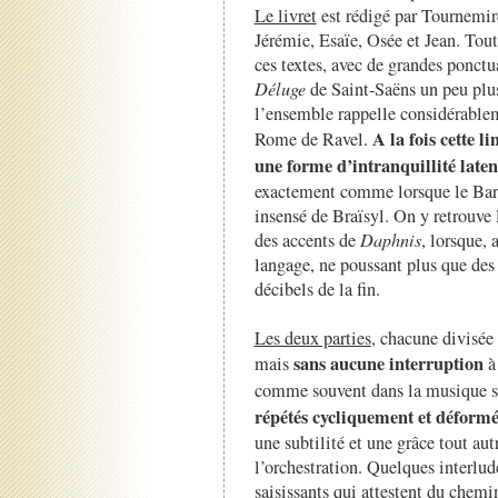
Le livret
est rédigé par Tournemir
Jérémie, Esaïe, Osée et Jean. Tou
ces textes, avec de grandes ponctu
Déluge
de Saint-Saëns un peu plu
l’ensemble rappelle considérableme
A la fois cette 
Rome de Ravel.
une forme d’intranquillité laten
exactement comme lorsque le Bard
insensé de Braïsyl. On y retrouv
des accents de
Daphnis
, lorsque,
langage, ne poussant plus que des 
décibels de la fin.
Les deux parties
, chacune divisée
sans aucune interruption
mais
à 
comme souvent dans la musique 
répétés cycliquement et déformé
une subtilité et une grâce tout au
l’orchestration. Quelques interlu
saisissants qui attestent du chem