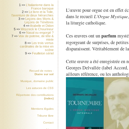
1 =>
L'italianisme dans la
France baroque
L’œuvre pour orgue est en effet éc
2 =>
Le livre et la Toile,
dans le recueil
L’Orgue Mystique
l'aventure de deux hiérarchies
3 =>
Leçons des Morts &
la liturgie catholique.
Leçons de Ténèbres
4 =>
Arabelle et Didon
5 =>
Woyzeck le Chourineur
6 =>
Nasal ou engorgé ?
parfum
Ces œuvres ont un
mystér
7 =>
Voix de poitrine, de tête &
mixte
regorgeant de surprises, de petites
8 =>
Les trois vertus
cardinales de la mise en
disparaissent. Véritablement de l
scène
9 =>
Feuilleton sériel
Cette œuvre a été enregistrée en 
Georges Delvallée (label Accord, 1
Recueil de notes :
ailleurs référence, ou les antholo
Diaire sur sol
Musique, domaine public
Les astuces de
CSS
Répertoire des contributions
(index)
Mentions légales
Tribune libre
Contact