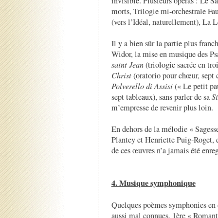
invisible. Plusieurs opéras : Le S
morts, Trilogie mi-orchestrale Fa
(vers l’Idéal, naturellement), La 
Il y a bien sûr la partie plus fran
Widor, la mise en musique des P
saint Jean
(triologie sacrée en troi
Christ
(oratorio pour chœur, sept 
Polverello di Assisi
(« Le petit pa
sept tableaux), sans parler de sa
S
m’empresse de revenir plus loin.
En dehors de la mélodie « Sagesse
Plantey et Henriette Puig-Roget,
de ces œuvres n’a jamais été enreg
4. Musique symphonique
Quelques poèmes symphonies en de
aussi mal connues. 1ère « Romant