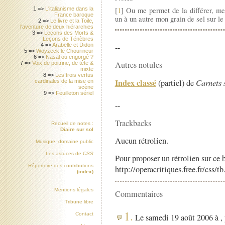
[
1
] Ou me permet de la différer, m
1 =>
L'italianisme dans la
France baroque
un à un autre mon grain de sel sur le 
2 =>
Le livre et la Toile,
l'aventure de deux hiérarchies
3 =>
Leçons des Morts &
Leçons de Ténèbres
--
4 =>
Arabelle et Didon
5 =>
Woyzeck le Chourineur
6 =>
Nasal ou engorgé ?
Autres notules
7 =>
Voix de poitrine, de tête &
mixte
8 =>
Les trois vertus
Index classé
(partiel) de
Carnets 
cardinales de la mise en
scène
9 =>
Feuilleton sériel
--
Trackbacks
Recueil de notes :
Diaire sur sol
Aucun rétrolien.
Musique, domaine public
Les astuces de
CSS
Pour proposer un rétrolien sur ce b
Répertoire des contributions
http://operacritiques.free.fr/css/
(index)
Mentions légales
Commentaires
Tribune libre
1.
Contact
Le samedi 19 août 2006 à ,