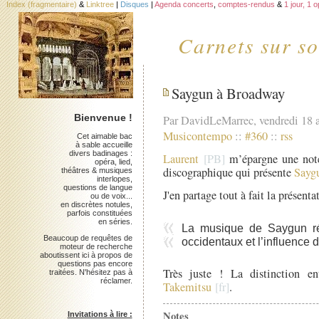
Index (fragmentaire)
&
Linktree
|
Disques
|
Agenda concerts
,
comptes-rendus
&
1 jour, 1 
Carnets sur so
Saygun à Broadway
Bienvenue !
Par DavidLeMarrec, vendredi 18 
Musicontempo
::
#360
::
rss
Cet aimable bac
à sable accueille
divers badinages :
Laurent
m’épargne une note
opéra, lied,
discographique qui présente
Sayg
théâtres & musiques
interlopes,
questions de langue
J'en partage tout à fait la présenta
ou de voix...
en discrètes notules,
parfois constituées
en séries.
La musique de Saygun ré
Beaucoup de requêtes de
occidentaux et l’influence 
moteur de recherche
aboutissent ici à propos de
questions pas encore
Très juste ! La distinction en
traitées. N'hésitez pas à
réclamer.
Takemitsu
.
Notes
Invitations à lire :