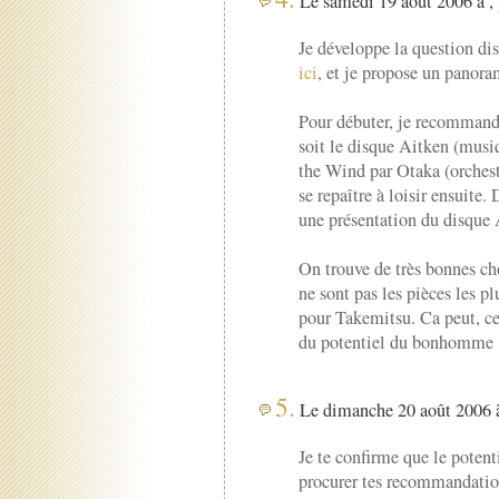
Le samedi 19 août 2006 à ,
Je développe la question di
ici
, et je propose un panor
Pour débuter, je recommand
soit le disque Aitken (mus
the Wind par Otaka (orchest
se repaître à loisir ensuite.
une présentation du disque 
On trouve de très bonnes c
ne sont pas les pièces les p
pour Takemitsu. Ca peut, cel
du potentiel du bonhomme 
5.
Le dimanche 20 août 2006 à
Je te confirme que le potenti
procurer tes recommandation