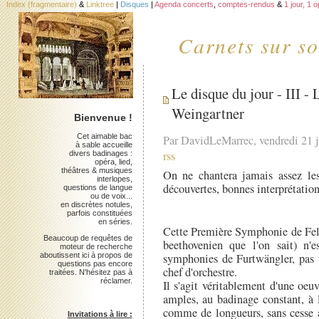
Index (fragmentaire)
&
Linktree
|
Disques
|
Agenda concerts
,
comptes-rendus
&
1 jour, 1 
Carnets sur so
Le disque du jour - III 
Weingartner
Bienvenue !
Cet aimable bac
Par DavidLeMarrec, vendredi 21 j
à sable accueille
rss
divers badinages :
opéra, lied,
théâtres & musiques
On ne chantera jamais assez le
interlopes,
découvertes, bonnes interprétation
questions de langue
ou de voix...
en discrètes notules,
parfois constituées
en séries.
Cette Première Symphonie de Felix
Beaucoup de requêtes de
beethovenien que l'on sait) n'
moteur de recherche
aboutissent ici à propos de
symphonies de Furtwängler, pas u
questions pas encore
chef d'orchestre.
traitées. N'hésitez pas à
réclamer.
Il s'agit véritablement d'une oe
amples, au badinage constant, à 
comme de longueurs, sans cesse a
Invitations à lire :