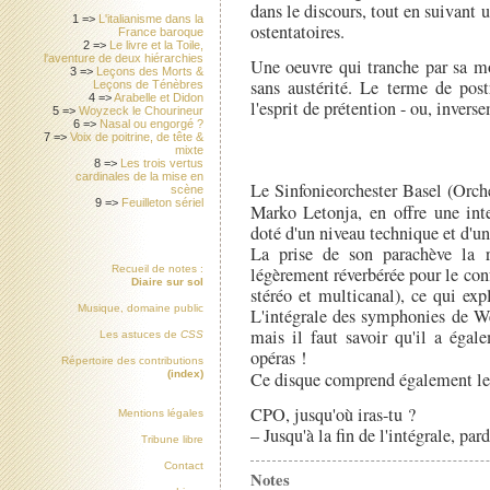
dans le discours, tout en suivant 
1 =>
L'italianisme dans la
ostentatoires.
France baroque
2 =>
Le livre et la Toile,
l'aventure de deux hiérarchies
Une oeuvre qui tranche par sa mod
3 =>
Leçons des Morts &
sans austérité. Le terme de pos
Leçons de Ténèbres
4 =>
Arabelle et Didon
l'esprit de prétention - ou, inverse
5 =>
Woyzeck le Chourineur
6 =>
Nasal ou engorgé ?
7 =>
Voix de poitrine, de tête &
mixte
8 =>
Les trois vertus
cardinales de la mise en
Le Sinfonieorchester Basel (Orc
scène
9 =>
Feuilleton sériel
Marko Letonja, en offre une inte
doté d'un niveau technique et d'u
La prise de son parachève la ré
légèrement réverbérée pour le conf
Recueil de notes :
Diaire sur sol
stéréo et multicanal), ce qui exp
Musique, domaine public
L'intégrale des symphonies de We
mais il faut savoir qu'il a égal
Les astuces de
CSS
opéras !
Répertoire des contributions
Ce disque comprend également 
(index)
CPO, jusqu'où iras-tu ?
Mentions légales
– Jusqu'à la fin de l'intégrale, pard
Tribune libre
Contact
Notes