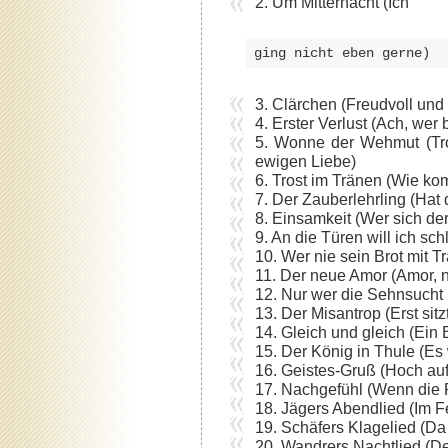
2. Um Mitternacht (Ich
ging nicht eben gerne) 
3. Clärchen (Freudvoll und 
4. Erster Verlust (Ach, wer
5. Wonne der Wehmut (Troc
ewigen Liebe)
6. Trost im Tränen (Wie kom
7. Der Zauberlehrling (Hat 
8. Einsamkeit (Wer sich der
9. An die Türen will ich sc
10. Wer nie sein Brot mit T
11. Der neue Amor (Amor, n
12. Nur wer die Sehnsucht
13. Der Misantrop (Erst sitz
14. Gleich und gleich (Ei
15. Der König in Thule (Es 
16. Geistes-Gruß (Hoch au
17. Nachgefühl (Wenn die 
18. Jägers Abendlied (Im Fel
19. Schäfers Klagelied (Da
20. Wandrers Nachtlied (D