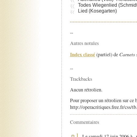
Todes Wiegenlied (Schmidt
Lied (Kosegarten)
--
Autres notules
Index classé
(partiel) de
Carnets 
--
Trackbacks
Aucun rétrolien.
Pour proposer un rétrolien sur ce b
http://operacritiques.free.fr/css/
Commentaires
1.
Le samedi 17 juin 2006 à ,