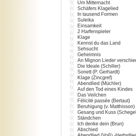
Um Mitternacht
Schäfers Klagelied
In tausend Formen
Suleika
Einsamkeit
2 Harfenspieler
Klage
Kennst du das Land
Sehsucht
Geheimnis
An Mignon Lieder verschied
Die Ideale (Schiller)
Sonett (P. Gerhardt)
Klage (Zincgref)
Abendlied (Müchler)
Auf den Tod eines Kindes
Das Veilchen
Félicité passée (Bertaut)
Beruhigung (v. Matthisson)
Gesang und Kuss (Schegel
Ständchen
Ich denke dein (Brun)
Abschied
Abendlied (Voß) -Herbstlie