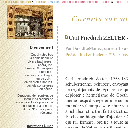
Index (fragmentaire)
&
Linktree
|
Disques
|
Agenda concerts
,
comptes-rendus
&
1 jour, 1 
Carnets sur so
Carl Friedrich ZELTER - 
Bienvenue !
Par DavidLeMarrec, samedi 15 av
Poésie, lied & lieder
::
#194
::
rss
Cet aimable bac
à sable accueille
divers badinages :
opéra, lied,
théâtres & musiques
interlopes,
questions de langue
Carl Friedrich Zelter, 1758-18
ou de voix...
en discrètes notules,
schubertienne. Schubert, envoyan
parfois constituées
ne reçut jamais de réponse, ce q
en séries.
déplorer : hermétisme de Goeth
Beaucoup de requêtes de
même jusqu'à suggérer une confu
moteur de recherche
aboutissent ici à propos de
moindre valeur que « le nôtre », 
questions pas encore
traitées. N'hésitez pas à
à Schubert et le tort fait à Goethe.
réclamer.
Et chaque biographe d'ajouter : 
qui lui fermait l'oreille à toute 
du nom de Zelter. Ah, s'il avait p
Invitations à lire :