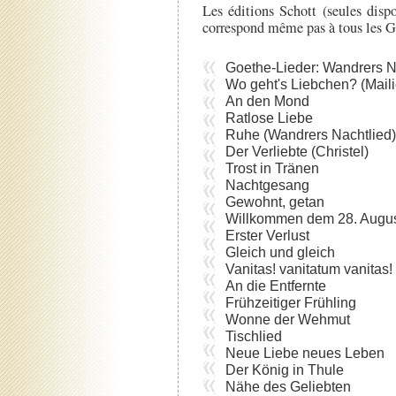
Les éditions Schott (seules disp
correspond même pas à tous les G
Goethe-Lieder: Wandrers N
Wo geht's Liebchen? (Maili
An den Mond
Ratlose Liebe
Ruhe (Wandrers Nachtlied)
Der Verliebte (Christel)
Trost in Tränen
Nachtgesang
Gewohnt, getan
Willkommen dem 28. Augus
Erster Verlust
Gleich und gleich
Vanitas! vanitatum vanitas!
An die Entfernte
Frühzeitiger Frühling
Wonne der Wehmut
Tischlied
Neue Liebe neues Leben
Der König in Thule
Nähe des Geliebten