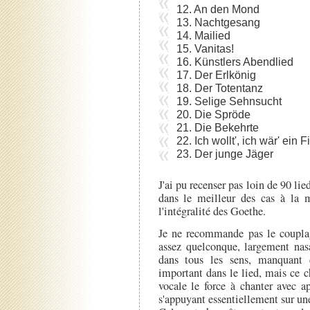
12. An den Mond
13. Nachtgesang
14. Mailied
15. Vanitas!
16. Künstlers Abendlied
17. Der Erlkönig
18. Der Totentanz
19. Selige Sehnsucht
20. Die Spröde
21. Die Bekehrte
22. Ich wollt', ich wär' ein F
23. Der junge Jäger
J'ai pu recenser pas loin de 90 lied
dans le meilleur des cas à la m
l'intégralité des Goethe.
Je ne recommande pas le coupla
assez quelconque, largement nas
dans tous les sens, manquant de
important dans le lied, mais ce ch
vocale le force à chanter avec a
s'appuyant essentiellement sur un