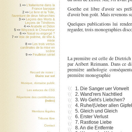
1 =>
L'italianisme dans la
Goethe est libre d'avoir ses préf
France baroque
2 =>
Le livre et la Toile,
d'avoir bon goût. Mais revenons su
l'aventure de deux hiérarchies
3 =>
Leçons des Morts &
Quelques publications lui rende
Leçons de Ténèbres
4 =>
Arabelle et Didon
regarder, trois monographies disc
5 =>
Woyzeck le Chourineur
6 =>
Nasal ou engorgé ?
7 =>
Voix de poitrine, de tête &
mixte
8 =>
Les trois vertus
cardinales de la mise en
scène
9 =>
Feuilleton sériel
La première est celle de Dietrich
par Aribert Reimann. Dans ce di
première anthologie conséquent
Recueil de notes :
première monographie
Diaire sur sol
Musique, domaine public
1. Die Sanger uer Vorwelt
Les astuces de
CSS
2. Wand'rers Nachtlied
Répertoire des contributions
3. Wo Geht's Liebchen?
(index)
4. Ruhe/(Ueber allen Gipfe
5. Gleich und Gleich
Mentions légales
6. Erster Verlust
Tribune libre
7. Rastlose Liebe
Contact
8. An die Entfernte