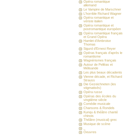
Opéra romantique
allemand
Le Vampire de Marschner
L'horrible Richard Wagner
Opéra romantique et
vériste italien
Opéra romantique et
postromantique européen
Opéra romantique français
et Grand Opéra
Hamlet d'Ambroise
Thomas
Sigurd d'Ernest Reyer
Opéras français d'après le
romantisme
Wagnérismes français
Autour de Pelléas et
Mélisande
Les plus beaux décadents
Vienne décade, et Richard
Strauss
Die Gezeichneten (les
stigmatisés)
Opéra russe
Opéras des écoles du
vingtième siècle
Comédie musicale
Chansons & Rondels
Kunqu & théâtre chanté
chinois
Théâtre (musical) grec
Musique de scène
_
Oeuvres