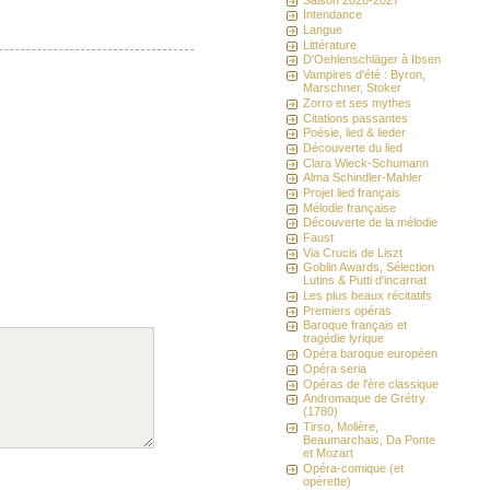
Intendance
Langue
Littérature
D'Oehlenschläger à Ibsen
Vampires d'été : Byron,
Marschner, Stoker
Zorro et ses mythes
Citations passantes
Poésie, lied & lieder
Découverte du lied
Clara Wieck-Schumann
Alma Schindler-Mahler
Projet lied français
Mélodie française
Découverte de la mélodie
Faust
Via Crucis de Liszt
Goblin Awards, Sélection
Lutins & Putti d'incarnat
Les plus beaux récitatifs
Premiers opéras
Baroque français et
tragédie lyrique
Opéra baroque européen
Opéra seria
Opéras de l'ère classique
Andromaque de Grétry
(1780)
Tirso, Molière,
Beaumarchais, Da Ponte
et Mozart
Opéra-comique (et
opérette)