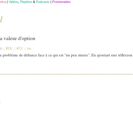
opéra
|
Vidéos
,
Playlists
&
Podcasts
|
Promenades
l
a valeur d'option
 à
::
H.S.
::
#31
::
rss
problème de défiance face à ce qui est "un peu mieux". En ajoutant une réflexion 
.