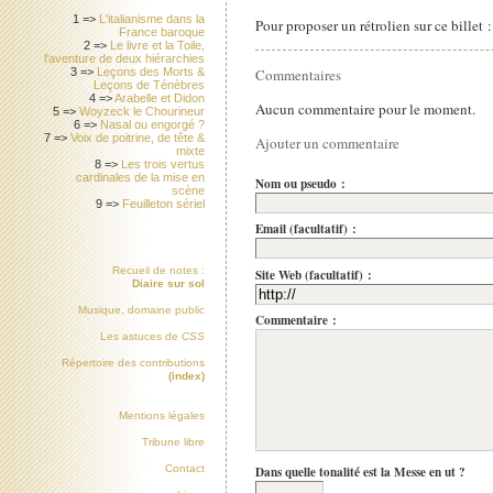
1 =>
L'italianisme dans la
Pour proposer un rétrolien sur ce billet 
France baroque
2 =>
Le livre et la Toile,
l'aventure de deux hiérarchies
Commentaires
3 =>
Leçons des Morts &
Leçons de Ténèbres
4 =>
Arabelle et Didon
Aucun commentaire pour le moment.
5 =>
Woyzeck le Chourineur
6 =>
Nasal ou engorgé ?
7 =>
Voix de poitrine, de tête &
Ajouter un commentaire
mixte
8 =>
Les trois vertus
cardinales de la mise en
Nom ou pseudo :
scène
9 =>
Feuilleton sériel
Email (facultatif) :
Recueil de notes :
Site Web (facultatif) :
Diaire sur sol
Musique, domaine public
Commentaire :
Les astuces de
CSS
Répertoire des contributions
(index)
Mentions légales
Tribune libre
Contact
Dans quelle tonalité est la Messe en ut ?