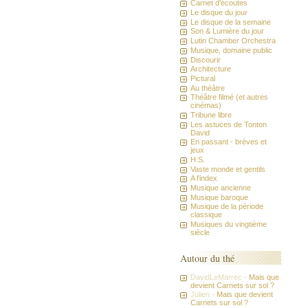
Carnet d'écoutes
Le disque du jour
Le disque de la semaine
Son & Lumière du jour
Lutin Chamber Orchestra
Musique, domaine public
Discourir
Architecture
Pictural
Au théâtre
Théâtre filmé (et autres
cinémas)
Tribune libre
Les astuces de Tonton
David
En passant - brèves et
jeux
H.S.
Vaste monde et gentils
A l'index
Musique ancienne
Musique baroque
Musique de la période
classique
Musiques du vingtième
siècle
Autour du thé
DavidLeMarrec -
Mais que
devient Carnets sur sol ?
Julien -
Mais que devient
Carnets sur sol ?