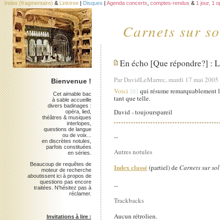
Index (fragmentaire)
&
Linktree
|
Disques
|
Agenda concerts
,
comptes-rendus
&
1 jour, 1 
Carnets sur so
En écho [Que répondre?] : L
Par DavidLeMarrec, mardi 17 mai 2005
Bienvenue !
Voici
qui résume remarquablement le 
Cet aimable bac
tant que telle.
à sable accueille
divers badinages :
David - toujourspareil
opéra, lied,
théâtres & musiques
interlopes,
questions de langue
ou de voix...
--
en discrètes notules,
parfois constituées
Autres notules
en séries.
Beaucoup de requêtes de
Index classé
(partiel) de
Carnets sur sol
moteur de recherche
aboutissent ici à propos de
questions pas encore
--
traitées. N'hésitez pas à
réclamer.
Trackbacks
Aucun rétrolien.
Invitations à lire :