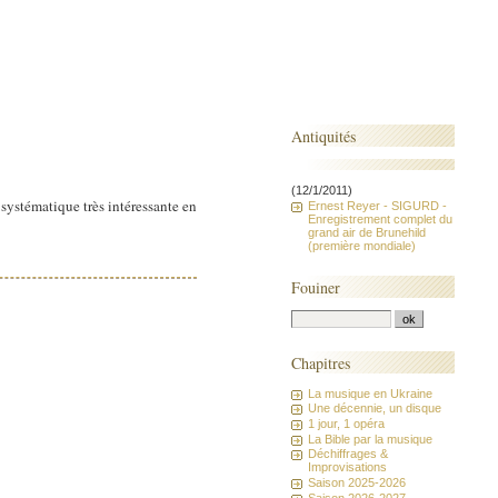
Antiquités
(12/1/2011)
systématique très intéressante en
Ernest Reyer - SIGURD -
Enregistrement complet du
grand air de Brunehild
(première mondiale)
Fouiner
Chapitres
La musique en Ukraine
Une décennie, un disque
1 jour, 1 opéra
La Bible par la musique
Déchiffrages &
Improvisations
Saison 2025-2026
Saison 2026-2027